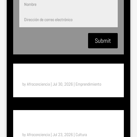
Submit
SUENA EL TAM TAM: ASTIFERME, EL MILAGRO DE
BUKAVU (RDC)
by
Afroconciencia
|
Jul 30, 2026
|
Emprendimiento
SUENA EL TAM TAM: UN VIAJE A LA ETIOPÍA
ETERNA, EL PAÍS DONDE EL TIEMPO FUNCIONA DE
OTRA MANERA
by
Afroconciencia
|
Jul 23, 2026
|
Cultura