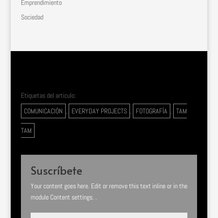
Emprendimiento
Sociedad
Etiquetas del articulo:
COMUNICACIÓN
,
EVERYDAY PROJECTS
,
FOTOGRAFÍA
,
TAM
TAM
Suscríbete
Your content goes here. Edit or remove this text inline or in the
module Content settings. .