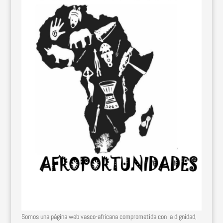
Somos una página web vasco-africana comprometida con la dignidad,