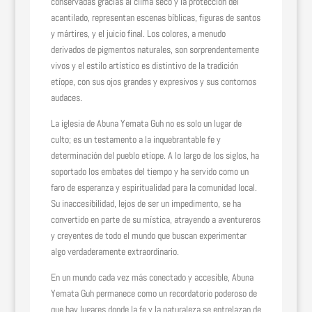
conservadas gracias al clima seco y la protección del
acantilado, representan escenas bíblicas, figuras de santos
y mártires, y el juicio final. Los colores, a menudo
derivados de pigmentos naturales, son sorprendentemente
vivos y el estilo artístico es distintivo de la tradición
etíope, con sus ojos grandes y expresivos y sus contornos
audaces.
La iglesia de Abuna Yemata Guh no es solo un lugar de
culto; es un testamento a la inquebrantable fe y
determinación del pueblo etíope. A lo largo de los siglos, ha
soportado los embates del tiempo y ha servido como un
faro de esperanza y espiritualidad para la comunidad local.
Su inaccesibilidad, lejos de ser un impedimento, se ha
convertido en parte de su mística, atrayendo a aventureros
y creyentes de todo el mundo que buscan experimentar
algo verdaderamente extraordinario.
En un mundo cada vez más conectado y accesible, Abuna
Yemata Guh permanece como un recordatorio poderoso de
que hay lugares donde la fe y la naturaleza se entrelazan de