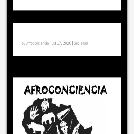
SUENA EL TAM TAM: DEL UNIFORME ESCOLAR A LA
LIBERTAD: EL EFECTO “SHE” EN TOGO
by
Afroconciencia
|
Jul 17, 2026
|
Sociedad