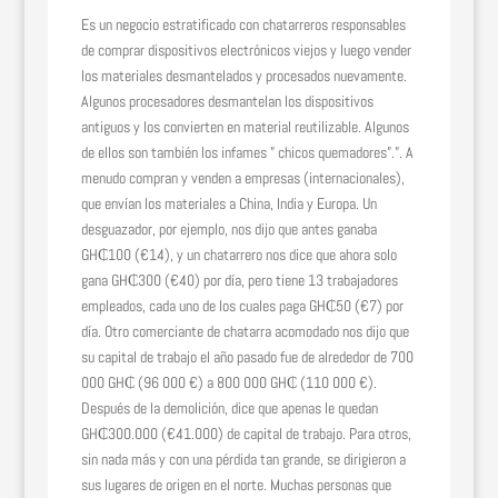
Es un negocio estratificado con chatarreros responsables
de comprar dispositivos electrónicos viejos y luego vender
los materiales desmantelados y procesados ​​nuevamente.
Algunos procesadores desmantelan los dispositivos
antiguos y los convierten en material reutilizable. Algunos
de ellos son también los infames ” chicos quemadores”.”. A
menudo compran y venden a empresas (internacionales),
que envían los materiales a China, India y Europa. Un
desguazador, por ejemplo, nos dijo que antes ganaba
GH₵100 (€14), y un chatarrero nos dice que ahora solo
gana GH₵300 (€40) por día, pero tiene 13 trabajadores
empleados, cada uno de los cuales paga GH₵50 (€7) por
día. Otro comerciante de chatarra acomodado nos dijo que
su capital de trabajo el año pasado fue de alrededor de 700
000 GH₵ (96 000 €) a 800 000 GH₵ (110 000 €).
Después de la demolición, dice que apenas le quedan
GH₵300.000 (€41.000) de capital de trabajo. Para otros,
sin nada más y con una pérdida tan grande, se dirigieron a
sus lugares de origen en el norte. Muchas personas que