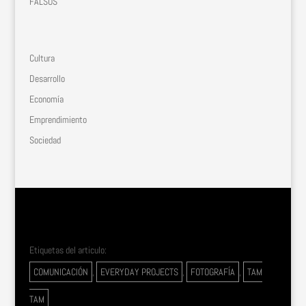
FALSOS
Cultura
Desarrollo
Economía
Emprendimiento
Sociedad
Etiquetas del articulo:
COMUNICACIÓN
,
EVERYDAY PROJECTS
,
FOTOGRAFÍA
,
TAM
TAM