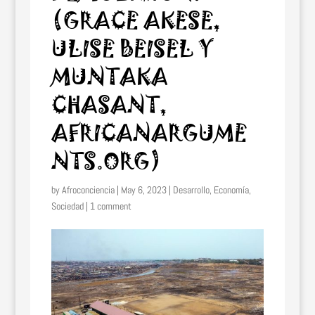
(GRACE AKESE,
ULISE BEISEL Y
MUNTAKA
CHASANT,
AFRICANARGUME
NTS.ORG)
by
Afroconciencia
|
May 6, 2023
|
Desarrollo
,
Economía
,
Sociedad
|
1 comment