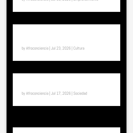
SUENA EL TAM TAM: UN VIAJE A LA ETIOPÍA
ETERNA, EL PAÍS DONDE EL TIEMPO FUNCIONA DE
OTRA MANERA
by
Afroconciencia
|
Jul 23, 2026
|
Cultura
SUENA EL TAM TAM: DEL UNIFORME ESCOLAR A LA
LIBERTAD: EL EFECTO “SHE” EN TOGO
by
Afroconciencia
|
Jul 17, 2026
|
Sociedad