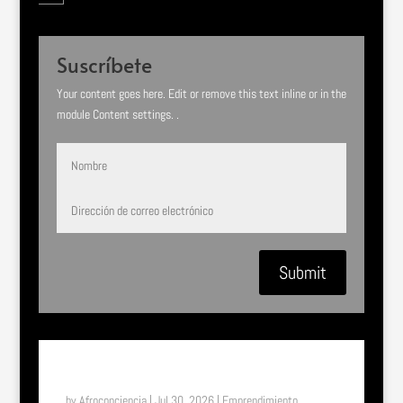
Suscríbete
Your content goes here. Edit or remove this text inline or in the
module Content settings. .
Submit
SUENA EL TAM TAM: ASTIFERME, EL MILAGRO DE
BUKAVU (RDC)
by
Afroconciencia
|
Jul 30, 2026
|
Emprendimiento