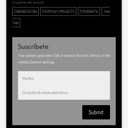
Etiquetas del articulo:
COMUNICACIÓN
,
EVERYDAY PROJECTS
,
FOTOGRAFÍA
,
TAM
TAM
Suscríbete
Your content goes here. Edit or remove this text inline or in the
module Content settings. .
Submit