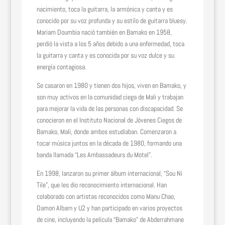
nacimiento, toca la guitarra, la armónica y canta y es
conocido por su voz profunda y su estilo de guitarra bluesy.
Mariam Doumbia nació también en Bamako en 1958,
perdió la vista a los 5 años debido a una enfermedad, toca
la guitarra y canta y es conocida por su voz dulce y su
energía contagiosa.
Se casaron en 1980 y tienen dos hijos, viven en Bamako, y
son muy activos en la comunidad ciega de Mali y trabajan
para mejorar la vida de las personas con discapacidad. Se
conocieron en el Instituto Nacional de Jóvenes Ciegos de
Bamako, Mali, donde ambos estudiaban. Comenzaron a
tocar música juntos en la década de 1980, formando una
banda llamada “Les Ambassadeurs du Motel”.
En 1998, lanzaron su primer álbum internacional, “Sou Ni
Tile”, que les dio reconocimiento internacional. Han
colaborado con artistas reconocidos como Manu Chao,
Damon Albarn y U2 y han participado en varios proyectos
de cine, incluyendo la película “Bamako” de Abderrahmane