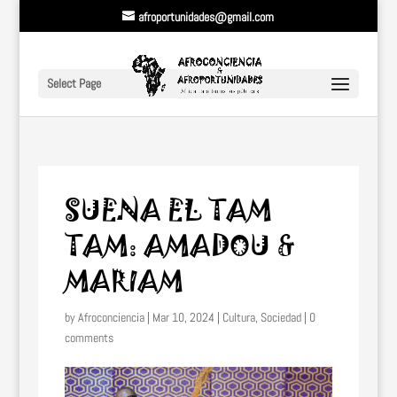
afroportunidades@gmail.com
Select Page
SUENA EL TAM
TAM: AMADOU &
MARIAM
by
Afroconciencia
|
Mar 10, 2024
|
Cultura
,
Sociedad
|
0
comments