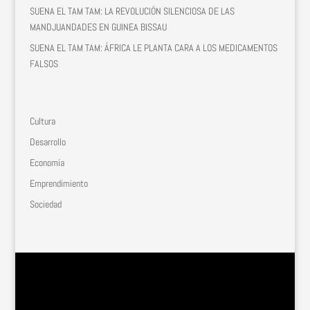
SUENA EL TAM TAM: LA REVOLUCIÓN SILENCIOSA DE LAS
MANDJUANDADES EN GUINEA BISSAU
SUENA EL TAM TAM: ÁFRICA LE PLANTA CARA A LOS MEDICAMENTOS
FALSOS
Cultura
Desarrollo
Economía
Emprendimiento
Sociedad