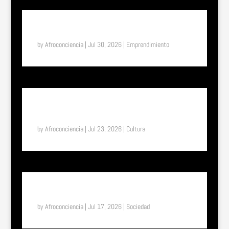
SUENA EL TAM TAM: ASTIFERME, EL MILAGRO DE
BUKAVU (RDC)
by
Afroconciencia
|
Jul 30, 2026
|
Emprendimiento
SUENA EL TAM TAM: UN VIAJE A LA ETIOPÍA
ETERNA, EL PAÍS DONDE EL TIEMPO FUNCIONA DE
OTRA MANERA
by
Afroconciencia
|
Jul 23, 2026
|
Cultura
SUENA EL TAM TAM: DEL UNIFORME ESCOLAR A LA
LIBERTAD: EL EFECTO “SHE” EN TOGO
by
Afroconciencia
|
Jul 17, 2026
|
Sociedad