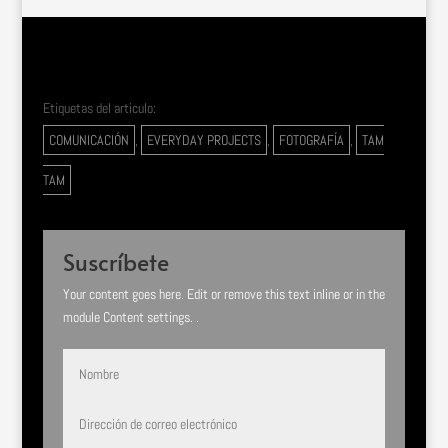
Etiquetas del articulo:
COMUNICACIÓN
,
EVERYDAY PROJECTS
,
FOTOGRAFÍA
,
TAM
TAM
Suscríbete
Your content goes here. Edit or remove this text inline or in the
module Content settings. .