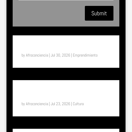
Submit
SUENA EL TAM TAM: ASTIFERME, EL MILAGRO DE
BUKAVU (RDC)
by
Afroconciencia
|
Jul 30, 2026
|
Emprendimiento
SUENA EL TAM TAM: UN VIAJE A LA ETIOPÍA
ETERNA, EL PAÍS DONDE EL TIEMPO FUNCIONA DE
OTRA MANERA
by
Afroconciencia
|
Jul 23, 2026
|
Cultura