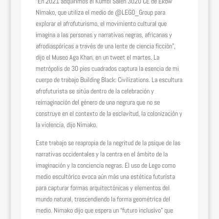
“En 2021 adquirimos el Kumbi Saleh 3020 CE de Ekow
Nimako, que utiliza el medio de @LEGO_Group para
explorar el afrofuturismo, el movimiento cultural que
imagina a las personas y narrativas negras, africanas y
afrodiaspóricas a través de una lente de ciencia ficción”,
dijo el Museo Aga Khan. en un tweet el martes. La
metrópolis de 30 pies cuadrados captura la esencia de mi
cuerpo de trabajo Building Black: Civilizations. La escultura
afrofuturista se sitúa dentro de la celebración y
reimaginación del género de una negrura que no se
construye en el contexto de la esclavitud, la colonización y
la violencia, dijo Nimako.
Este trabajo se reapropia de la negritud de la psique de las
narrativas occidentales y la centra en el ámbito de la
imaginación y la conciencia negras. El uso de Lego como
medio escultórico evoca aún más una estética futurista
para capturar formas arquitectónicas y elementos del
mundo natural, trascendiendo la forma geométrica del
medio. Nimako dijo que espera un “futuro inclusivo” que