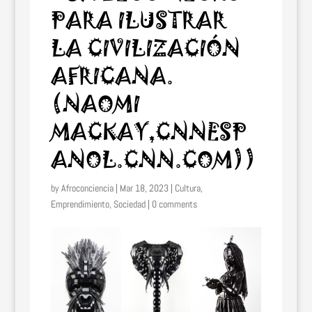
PARA ILUSTRAR
LA CIVILIZACIÓN
AFRICANA.
(NAOMI
MACKAY,CNNESP
ANOL.CNN.COM))
by
Afroconciencia
|
Mar 18, 2023
|
Cultura
,
Emprendimiento
,
Sociedad
|
0 comments