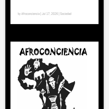
SUENA EL TAM TAM: DEL UNIFORME ESCOLAR A LA
LIBERTAD: EL EFECTO “SHE” EN TOGO
by
Afroconciencia
|
Jul 17, 2026
|
Sociedad