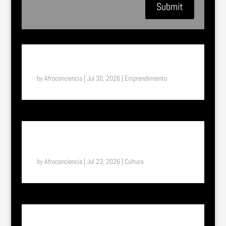
Submit
SUENA EL TAM TAM: ASTIFERME, EL MILAGRO DE
BUKAVU (RDC)
by
Afroconciencia
|
Jul 30, 2026
|
Emprendimiento
SUENA EL TAM TAM: UN VIAJE A LA ETIOPÍA
ETERNA, EL PAÍS DONDE EL TIEMPO FUNCIONA DE
OTRA MANERA
by
Afroconciencia
|
Jul 23, 2026
|
Cultura
SUENA EL TAM TAM: DEL UNIFORME ESCOLAR A LA