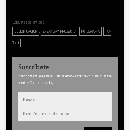
Etiquetas del articulo:
COMUNICACIÓN
,
EVERYDAY PROJECTS
,
FOTOGRAFÍA
,
TAM
TAM
Suscríbete
Your content goes here. Edit or remove this text inline or in the
module Content settings. .