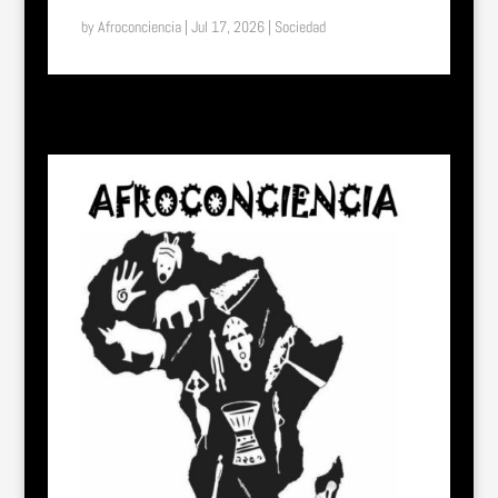
LIBERTAD: EL EFECTO “SHE” EN TOGO
by
Afroconciencia
|
Jul 17, 2026
|
Sociedad