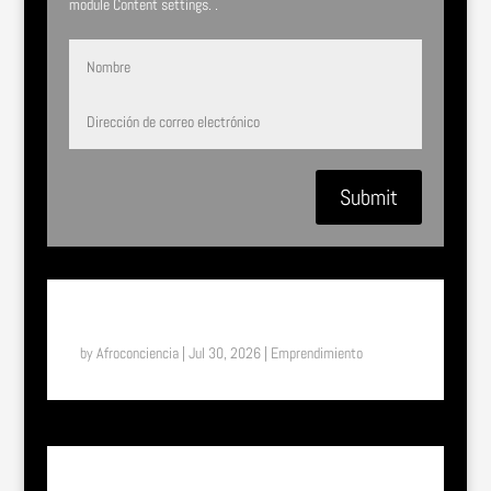
module Content settings. .
Submit
SUENA EL TAM TAM: ASTIFERME, EL MILAGRO DE
BUKAVU (RDC)
by
Afroconciencia
|
Jul 30, 2026
|
Emprendimiento
SUENA EL TAM TAM: UN VIAJE A LA ETIOPÍA