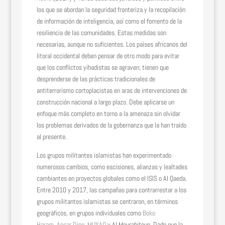
los que se abordan la seguridad fronteriza y la recopilación
de información de inteligencia, así como el fomento de la
resiliencia de las comunidades. Estas medidas son
necesarias, aunque no suficientes. Los países africanos del
litoral occidental deben pensar de otro modo para evitar
que los conflictos yihadistas se agraven; tienen que
desprenderse de las prácticas tradicionales de
antiterrorismo cortoplacistas en aras de intervenciones de
construcción nacional a largo plazo. Debe aplicarse un
enfoque más completo en torno a la amenaza sin olvidar
los problemas derivados de la gobernanza que la han traído
al presente.
Los grupos militantes islamistas han experimentado
numerosos cambios, como escisiones, alianzas y lealtades
cambiantes en proyectos globales como el ISIS o Al Qaeda.
Entre 2010 y 2017, las campañas para contrarrestar a los
grupos militantes islamistas se centraron, en términos
geográficos, en grupos individuales como
Boko
Haram
,
Ansar Dine
,
MUYAO
y Al Mourabitoun. Dado que la