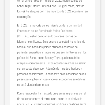
terrorismo en todo el mundo en 2021 fueron países del
Sahel: Níger, Mali y Burkina Faso. De igual modo, diez de
los veinte ataques con más muertos de 2021 ocurrieron en
esta región.
En 2022, la mayoría de los miembros de la
Comunidad
Económica de los Estados de África Occidental
(CEDEAO)
están combatiendo diversas formas de
islamismo militante. Su presencia se está intensificando
hacia el sur, hacia los países africanos costeros de
poniente; en particular, aquellos que son limítrofes con los
países del Sahel, como
Benín
y
Togo
, que han sufrido
ataques recientemente. Estos acontecimientos se saldan
con un coste desolador. Además de muertos, heridos y
personas desplazadas, la confianza en la capacidad de los
países para gobernar y para apoyar economías saludables
se está viendo deteriorada.
Como respuesta, han lanzado programas regionales con el
fin de luchar contra el terrorismo, como la
Iniciativa de
Accra
(2017) y varios acuerdos jurídicos y políticos entre