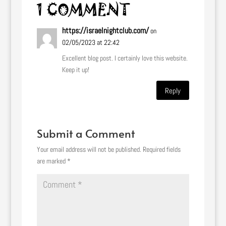
1 COMMENT
https://israelnightclub.com/
on
02/05/2023 at 22:42
Excellent blog post. I certainly love this website.
Keep it up!
Reply
Submit a Comment
Your email address will not be published.
Required fields
are marked
*