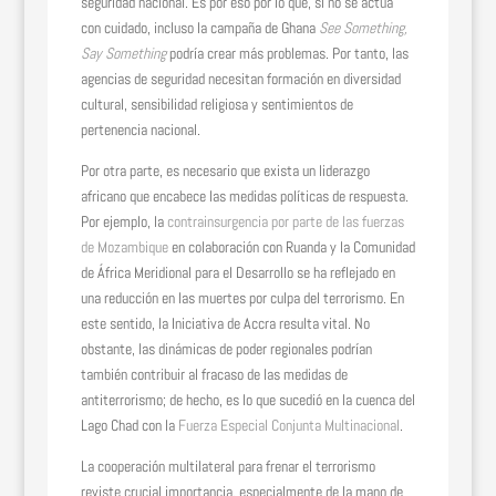
seguridad nacional. Es por eso por lo que, si no se actúa
con cuidado, incluso la campaña de Ghana
See Something,
Say Something
podría crear más problemas. Por tanto, las
agencias de seguridad necesitan formación en diversidad
cultural, sensibilidad religiosa y sentimientos de
pertenencia nacional.
Por otra parte, es necesario que exista un liderazgo
africano que encabece las medidas políticas de respuesta.
Por ejemplo, la
contrainsurgencia por parte de las fuerzas
de Mozambique
en colaboración con Ruanda y la Comunidad
de África Meridional para el Desarrollo se ha reflejado en
una reducción en las muertes por culpa del terrorismo. En
este sentido, la Iniciativa de Accra resulta vital. No
obstante, las dinámicas de poder regionales podrían
también contribuir al fracaso de las medidas de
antiterrorismo; de hecho, es lo que sucedió en la cuenca del
Lago Chad con la
Fuerza Especial Conjunta Multinacional
.
La cooperación multilateral para frenar el terrorismo
reviste crucial importancia, especialmente de la mano de