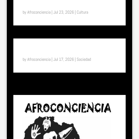
ETERNA, EL PAÍS DONDE EL TIEMPO FUNCIONA DE
OTRA MANERA
by
Afroconciencia
|
Jul 23, 2026
|
Cultura
SUENA EL TAM TAM: DEL UNIFORME ESCOLAR A LA
LIBERTAD: EL EFECTO “SHE” EN TOGO
by
Afroconciencia
|
Jul 17, 2026
|
Sociedad