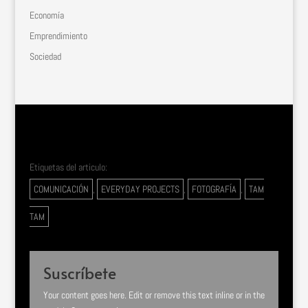
Economía
Emprendimiento
Sociedad
Etiquetas del articulo:
COMUNICACIÓN
,
EVERYDAY PROJECTS
,
FOTOGRAFÍA
,
TAM
TAM
Suscríbete
Your content goes here. Edit or remove this text inline or in the