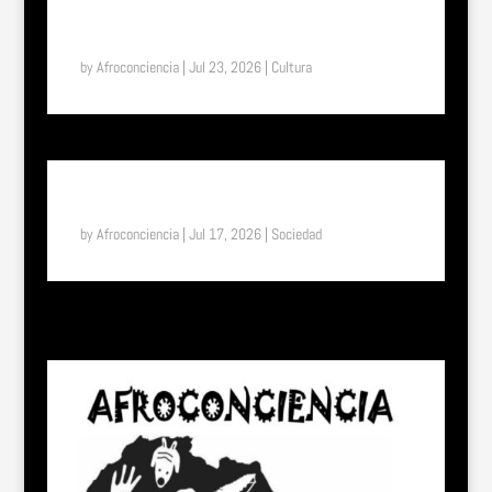
SUENA EL TAM TAM: UN VIAJE A LA ETIOPÍA
ETERNA, EL PAÍS DONDE EL TIEMPO FUNCIONA DE
OTRA MANERA
by
Afroconciencia
|
Jul 23, 2026
|
Cultura
SUENA EL TAM TAM: DEL UNIFORME ESCOLAR A LA
LIBERTAD: EL EFECTO “SHE” EN TOGO
by
Afroconciencia
|
Jul 17, 2026
|
Sociedad