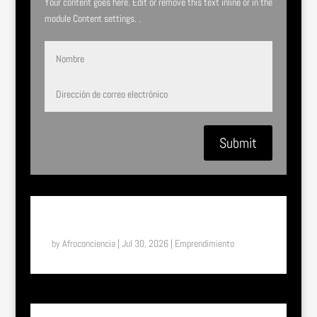
Your content goes here. Edit or remove this text inline or in the
module Content settings. .
Submit
SUENA EL TAM TAM: ASTIFERME, EL MILAGRO DE
BUKAVU (RDC)
by
Afroconciencia
|
Jul 30, 2026
|
Emprendimiento