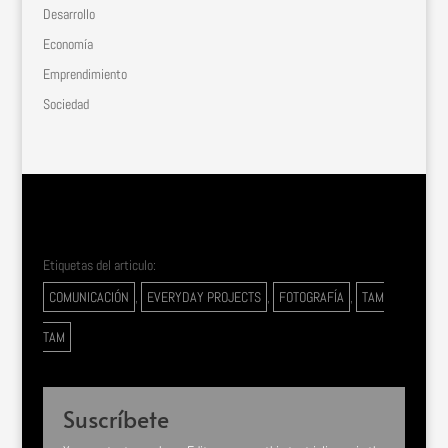
Desarrollo
Economía
Emprendimiento
Sociedad
Etiquetas del articulo:
COMUNICACIÓN
,
EVERYDAY PROJECTS
,
FOTOGRAFÍA
,
TAM
TAM
Suscríbete