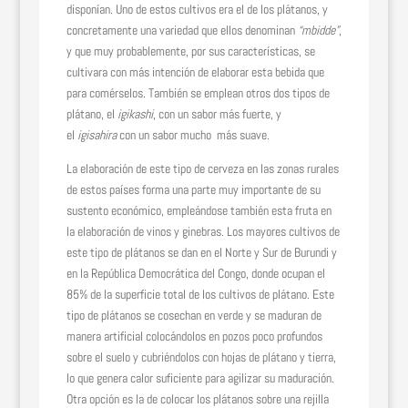
disponían. Uno de estos cultivos era el de los plátanos, y
concretamente una variedad que ellos denominan
“mbidde”
,
y que muy probablemente, por sus características, se
cultivara con más intención de elaborar esta bebida que
para comérselos. También se emplean otros dos tipos de
plátano, el
igikashi
, con un sabor más fuerte, y
el
igisahira
con un sabor mucho más suave.
La elaboración de este tipo de cerveza en las zonas rurales
de estos países forma una parte muy importante de su
sustento económico, empleándose también esta fruta en
la elaboración de vinos y ginebras. Los mayores cultivos de
este tipo de plátanos se dan en el Norte y Sur de Burundi y
en la República Democrática del Congo, donde ocupan el
85% de la superficie total de los cultivos de plátano. Este
tipo de plátanos se cosechan en verde y se maduran de
manera artificial colocándolos en pozos poco profundos
sobre el suelo y cubriéndolos con hojas de plátano y tierra,
lo que genera calor suficiente para agilizar su maduración.
Otra opción es la de colocar los plátanos sobre una rejilla