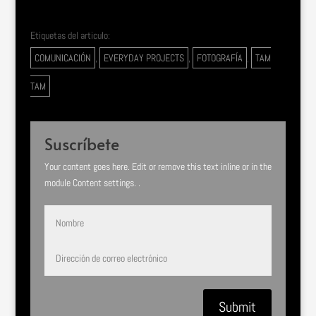
Etiquetas del articulo:
COMUNICACIÓN
,
EVERYDAY PROJECTS
,
FOTOGRAFÍA
,
TAM
TAM
Suscríbete
Your content goes here. Edit or remove this text inline or in the
module Content settings. .
Submit