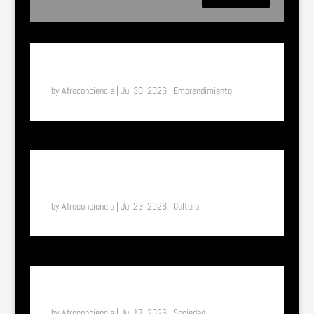
SUENA EL TAM TAM: ASTIFERME, EL MILAGRO DE
BUKAVU (RDC)
by
Afroconciencia
|
Jul 30, 2026
|
Emprendimiento
SUENA EL TAM TAM: UN VIAJE A LA ETIOPÍA
ETERNA, EL PAÍS DONDE EL TIEMPO FUNCIONA DE
OTRA MANERA
by
Afroconciencia
|
Jul 23, 2026
|
Cultura
SUENA EL TAM TAM: DEL UNIFORME ESCOLAR A LA
LIBERTAD: EL EFECTO “SHE” EN TOGO
by
Afroconciencia
|
Jul 17, 2026
|
Sociedad