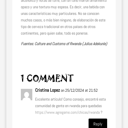
alcohólico y notas de toffe, con un tono marrón amarillento
opaco y una textura muy espesa. Es decir, una bebida con
unas características muy particulares. No se conocen
muchos casos, o más bien ninguno, de elaboración de este
tipo de cerveza tradicional en otros países de otros
continentes, pero quien sabe, todo es ponerse.
Fuentes: Culture and Customs of Rwanda (Julius Adekunle)
1 COMMENT
Cristina Lopez
on 25/12/2024 at 21:52
Excelente artículo! Como consejo, encontré esta
comunidad de gente en rwanda para quedadas
https://www.agregame.com/chicas/rwanda
?
Reply