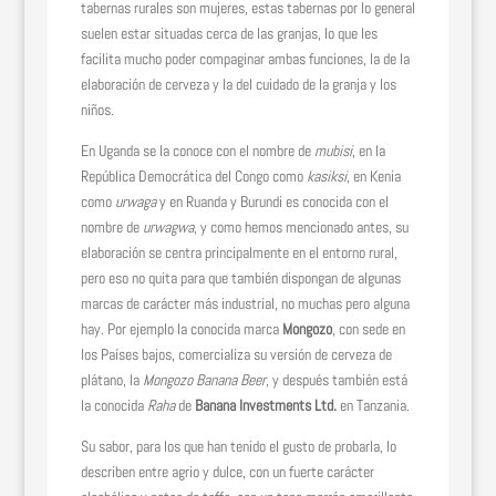
tabernas rurales son mujeres, estas tabernas por lo general
suelen estar situadas cerca de las granjas, lo que les
facilita mucho poder compaginar ambas funciones, la de la
elaboración de cerveza y la del cuidado de la granja y los
niños.
En Uganda se la conoce con el nombre de
mubisi
, en la
República Democrática del Congo como
kasiksi
, en Kenia
como
urwaga
y en Ruanda y Burundi es conocida con el
nombre de
urwagwa
, y como hemos mencionado antes, su
elaboración se centra principalmente en el entorno rural,
pero eso no quita para que también dispongan de algunas
marcas de carácter más industrial, no muchas pero alguna
hay. Por ejemplo la conocida marca
Mongozo
, con sede en
los Países bajos, comercializa su versión de cerveza de
plátano, la
Mongozo Banana Beer
, y después también está
la conocida
Raha
de
Banana Investments Ltd.
en Tanzania.
Su sabor, para los que han tenido el gusto de probarla, lo
describen entre agrio y dulce, con un fuerte carácter