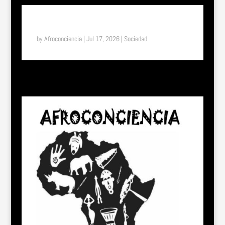
SUENA EL TAM TAM: DEL UNIFORME ESCOLAR A LA
LIBERTAD: EL EFECTO “SHE” EN TOGO
by
Afroconciencia
|
Jul 17, 2026
|
Sociedad