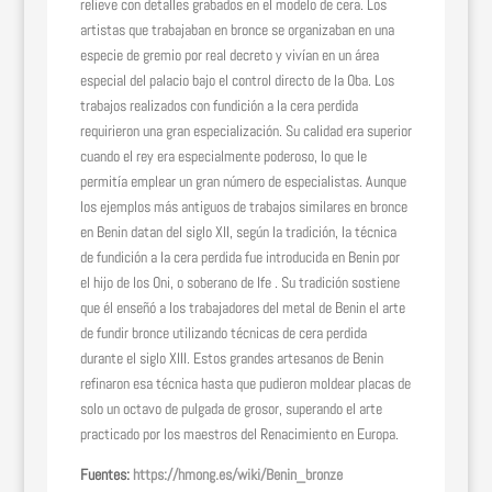
relieve con detalles grabados en el modelo de cera. Los
artistas que trabajaban en bronce se organizaban en una
especie de gremio por real decreto y vivían en un área
especial del palacio bajo el control directo de la Oba. Los
trabajos realizados con fundición a la cera perdida
requirieron una gran especialización. Su calidad era superior
cuando el rey era especialmente poderoso, lo que le
permitía emplear un gran número de especialistas. Aunque
los ejemplos más antiguos de trabajos similares en bronce
en Benin datan del siglo XII, según la tradición, la técnica
de fundición a la cera perdida fue introducida en Benin por
el hijo de los Oni, o soberano de Ife . Su tradición sostiene
que él enseñó a los trabajadores del metal de Benin el arte
de fundir bronce utilizando técnicas de cera perdida
durante el siglo XIII. Estos grandes artesanos de Benin
refinaron esa técnica hasta que pudieron moldear placas de
solo un octavo de pulgada de grosor, superando el arte
practicado por los maestros del Renacimiento en Europa.
Fuentes:
https://hmong.es/wiki/Benin_bronze