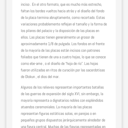
inciso . En el otro formato, que es mucho más estrecho,
faltan los bordes vueltos hacia atrás y el diseño del fondo
de la placa termina abruptamente, como recortado. Estas
variaciones probablemente reflejan el tamaño y la forma de
los pilares del palacio y la disposición de las placas en
ellos. Las placas tienen generalmente un grosor de
aproximadamente 1/8 de pulgada. Los fondos en el frente
de la mayoría de las placas están incisos con patrones
foliados que tienen de una a cuatro hojas, lo que se conoce
como ebe-ame , o el diseño de “hoja de río”. Las hojas
fueron utilizadas en ritos de curación por las sacerdotisas
de Olokun , el dios del mar.
Algunos de los relieves representan importantes batallas
de las guerras de expansión del siglo XVI, sin embargo, la
mayoría representa a dignatarios nobles con espléndidos
atuendos ceremoniales. La mayoría de las placas
representan figuras estáticas solas, en parejas o en
pequeños grupos dispuestos jerárquicamente alrededor de
una figura central. Muchas de las figuras representadas en