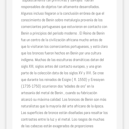
“supuestamente tan primitivas y salvajes” fueran
responsables de objetos tan altamente desarrollados.
Algunos incluso llegaron a la conclusión errónea de que el
conocimiento de Benin sobre metalurgia provenía de los
comerciantes portugueses que estuvieron en contacto con
Benin a principios del período moderno . El Reino de Benin
fue un centro de la civilización africana mucho antes de
que lo visitaran los comerciantes portugueses, y está claro
que los bronces fueron hechos en Benin por una cultura
indígena. Muchas de las esculturas dramáticas datan del
siglo XIII, siglos antes del contacto europeo, y una gran
parte de la colección data de los siglos XV y XVI. Se cree
que durante los reinados de Esigie ( fl. 1550) y Eresoyen
(1735-1750) ocurrieron dos “edades de oro” en la
artesanía del metal de Benin , cuando su fabricación
alcanzó su máxima calidad. Los bronces de Benin son más
naturalistas que la mayoría del arte africano de la época.
Las superficies de bronce están diseñadas para resaltar los
contrastes entre la luz y el metal. Los rasgos de muchas
de las cabezas están exagerados de proporciones