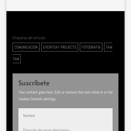
Etiquetas del articulo:
COMUNICACIÓN
,
EVERYDAY PROJECTS
,
FOTOGRAFÍA
,
TAM
TAM
Suscríbete
Your content goes here. Edit or remove this text inline or in the
module Content settings. .