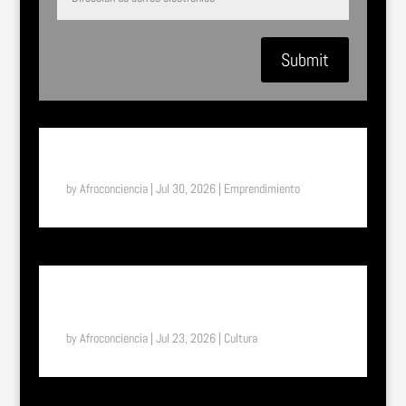
Submit
SUENA EL TAM TAM: ASTIFERME, EL MILAGRO DE
BUKAVU (RDC)
by
Afroconciencia
|
Jul 30, 2026
|
Emprendimiento
SUENA EL TAM TAM: UN VIAJE A LA ETIOPÍA
ETERNA, EL PAÍS DONDE EL TIEMPO FUNCIONA DE
OTRA MANERA
by
Afroconciencia
|
Jul 23, 2026
|
Cultura