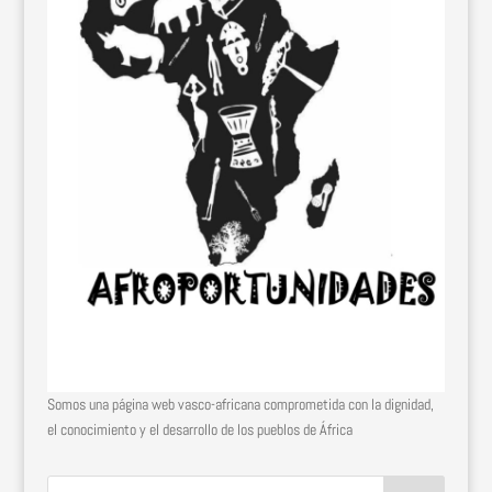
Somos una página web vasco-africana comprometida con la dignidad,
el conocimiento y el desarrollo de los pueblos de África