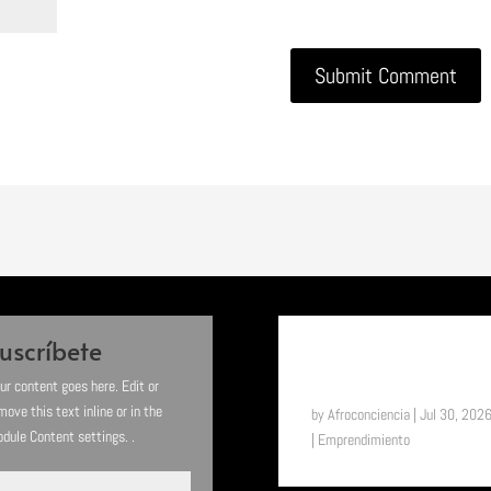
uscríbete
SUENA EL TAM TAM:
ASTIFERME, EL MILAGRO D
BUKAVU (RDC)
ur content goes here. Edit or
move this text inline or in the
by
Afroconciencia
|
Jul 30, 202
dule Content settings. .
|
Emprendimiento