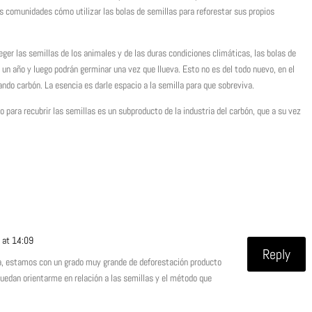
 comunidades cómo utilizar las bolas de semillas para reforestar sus propios
ger las semillas de los animales y de las duras condiciones climáticas, las bolas de
n año y luego podrán germinar una vez que llueva. Esto no es del todo nuevo, en el
do carbón. La esencia es darle espacio a la semilla para que sobreviva.
do para recubrir las semillas es un subproducto de la industria del carbón, que a su vez
 at 14:09
Reply
via, estamos con un grado muy grande de deforestación producto
 puedan orientarme en relación a las semillas y el método que