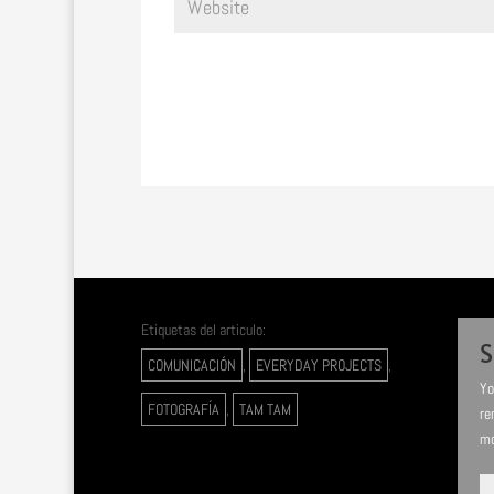
Etiquetas del articulo:
S
COMUNICACIÓN
,
EVERYDAY PROJECTS
,
Yo
FOTOGRAFÍA
,
TAM TAM
re
mo