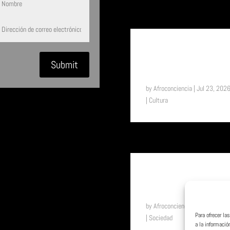
SUENA EL TAM TAM: UN
VIAJE A LA ETIOPÍA ETERNA
EL PAÍS DONDE EL TIEMPO
Submit
FUNCIONA DE OTRA
MANERA
by
Afroconciencia
|
Jul 23, 202
|
Cultura
SUENA EL TAM TAM: DEL
UNIFORME ESCOLAR A LA
LIBERTAD: EL EFECTO “SHE”
EN TOGO
by
Afroconciencia
|
Jul 17, 202
Para ofrecer l
|
Sociedad
a la informació