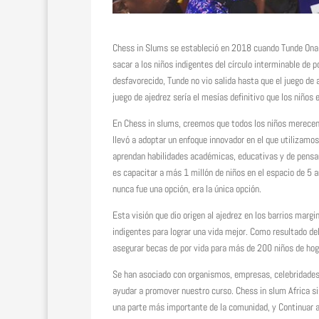
Chess in Slums se estableció en 2018 cuando Tunde Onakoy
sacar a los niños indigentes del círculo interminable de
desfavorecido, Tunde no vio salida hasta que el juego de
juego de ajedrez sería el mesías definitivo que los niño
En Chess in slums, creemos que todos los niños merecen 
llevó a adoptar un enfoque innovador en el que utilizamo
aprendan habilidades académicas, educativas y de pensam
es capacitar a más 1 millón de niños en el espacio de 5 a
nunca fue una opción, era la única opción.
Esta visión que dio origen al ajedrez en los barrios marg
indigentes para lograr una vida mejor. Como resultado d
asegurar becas de por vida para más de 200 niños de hog
Se han asociado con organismos, empresas, celebridades,
ayudar a promover nuestro curso. Chess in slum Africa s
una parte más importante de la comunidad, y Continuar a