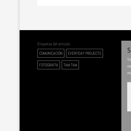
Etiquetas del articulo:
S
COMUNICACIÓN
,
EVERYDAY PROJECTS
,
Yo
FOTOGRAFÍA
,
TAM TAM
re
mo