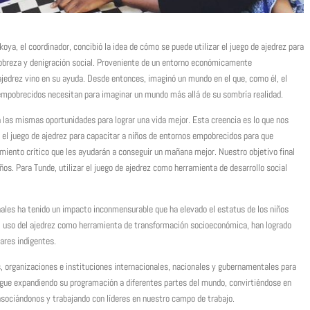
a, el coordinador, concibió la idea de cómo se puede utilizar el juego de ajedrez para
 pobreza y denigración social. Proveniente de un entorno económicamente
 ajedrez vino en su ayuda. Desde entonces, imaginó un mundo en el que, como él, el
s empobrecidos necesitan para imaginar un mundo más allá de su sombría realidad.
las mismas oportunidades para lograr una vida mejor. Esta creencia es lo que nos
s el juego de ajedrez para capacitar a niños de entornos empobrecidos para que
iento crítico que les ayudarán a conseguir un mañana mejor. Nuestro objetivo final
ños. Para Tunde, utilizar el juego de ajedrez como herramienta de desarrollo social
inales ha tenido un impacto inconmensurable que ha elevado el estatus de los niños
el uso del ajedrez como herramienta de transformación socioeconómica, han logrado
ares indigentes.
 organizaciones e instituciones internacionales, nacionales y gubernamentales para
igue expandiendo su programación a diferentes partes del mundo, convirtiéndose en
sociándonos y trabajando con líderes en nuestro campo de trabajo.