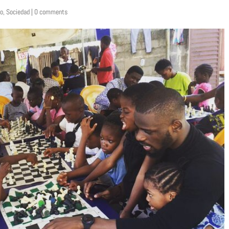
o
,
Sociedad
|
0 comments