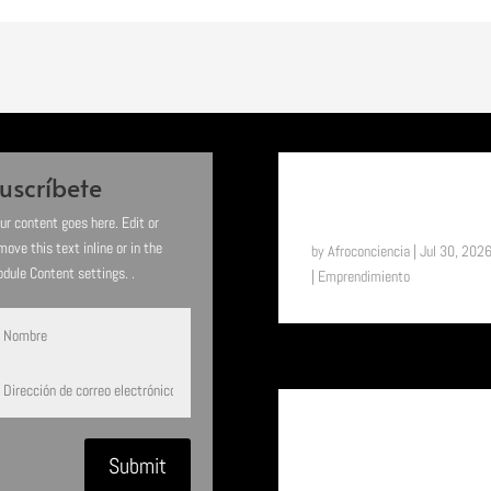
uscríbete
SUENA EL TAM TAM:
ASTIFERME, EL MILAGRO D
BUKAVU (RDC)
ur content goes here. Edit or
move this text inline or in the
by
Afroconciencia
|
Jul 30, 202
dule Content settings. .
|
Emprendimiento
SUENA EL TAM TAM: UN
VIAJE A LA ETIOPÍA ETERNA
EL PAÍS DONDE EL TIEMPO
Submit
FUNCIONA DE OTRA
MANERA