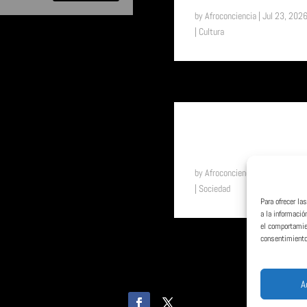
by
Afroconciencia
|
Jul 23, 202
|
Cultura
SUENA EL TAM TAM: DEL
UNIFORME ESCOLAR A LA
LIBERTAD: EL EFECTO “SHE”
EN TOGO
by
Afroconciencia
|
Jul 17, 202
|
Sociedad
Para ofrecer l
a la informació
el comportamien
consentimiento,
A