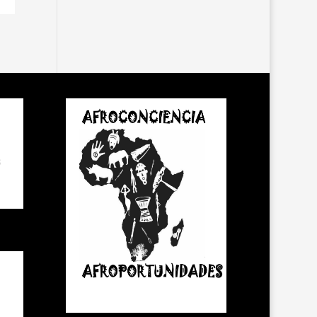
E
6
,